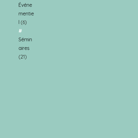
Événe
mentie
l
(6)
Sémin
aires
(21)