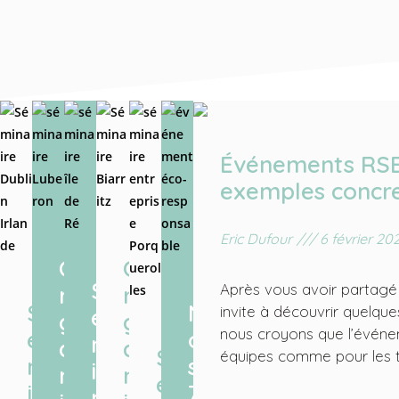
Événements RSE,
exemples concre
Eric Dufour
///
6 février 20
O
O
S
Après vous avoir partagé 
r
r
S
N
invite à découvrir quelque
é
g
g
nous croyons que l’événem
é
o
m
a
a
S
équipes comme pour les terr
m
s
i
n
n
é
i
7
n