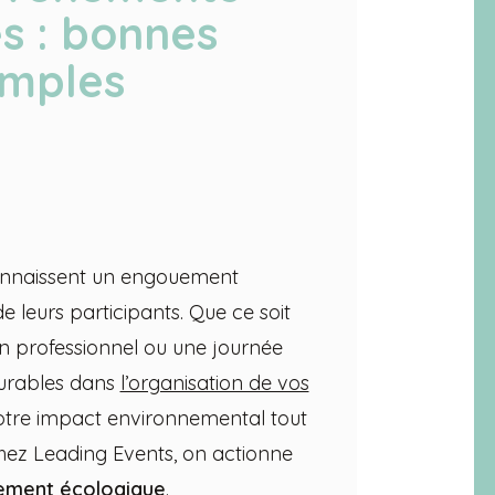
s : bonnes
emples
nnaissent un engouement
e leurs participants. Que ce soit
on professionnel ou une journée
durables dans
l’organisation de vos
otre impact environnemental tout
hez Leading Events, on actionne
ement écologique
.